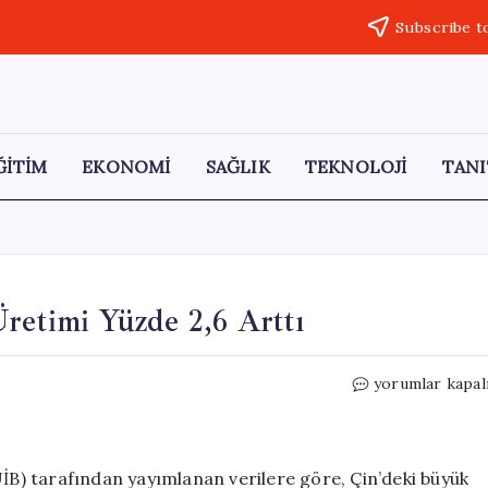
Subscribe t
ĞİTİM
EKONOMİ
SAĞLIK
TEKNOLOJİ
TANI
Üretimi Yüzde 2,6 Arttı
Nisan
yorumlar kapal
2026’da
Çin’in
Elektrik
Üretimi
UİB) tarafından yayımlanan verilere göre, Çin’deki büyük