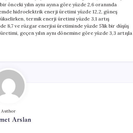
Yüzde
 bir önceki yılın aynı ayına göre yüzde 2,6 oranında
2,6
emde hidroelektrik enerji üretimi yüzde 12,2, güneş
Arttı
yükselirken, termik enerji üretimi yüzde 3,1 artış
için
e 8,7 ve rüzgar enerjisi üretiminde yüzde 5’lik bir düşüş
ik üretimi, geçen yılın aynı dönemine göre yüzde 3,3 artışla
Author
et Arslan