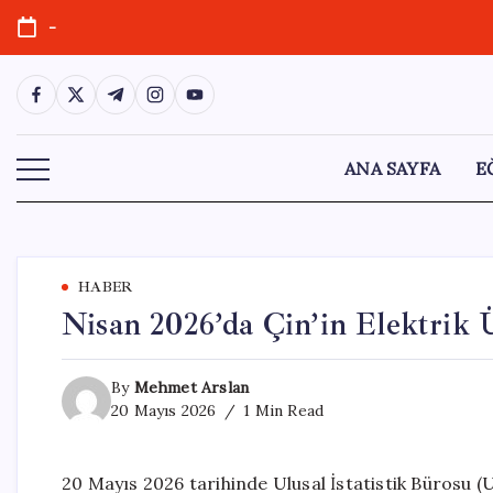
Skip
-
to
content
https://www.facebook.com/
https://twitter.com/
https://t.me/
https://www.instagram.com/
https://youtube.com/
ANA SAYFA
E
HABER
Nisan 2026’da Çin’in Elektrik 
By
Mehmet Arslan
20 Mayıs 2026
1 Min Read
20 Mayıs 2026 tarihinde Ulusal İstatistik Bürosu (