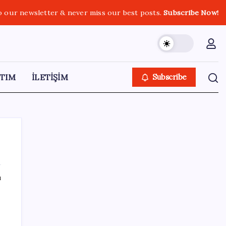
o our newsletter & never miss our best posts.
Subscribe Now!
TIM
İLETİŞİM
Subscribe
ı
SON YAZILAR
2026 ALES/2 ne zaman açıklanacak? 2026
ALES 2 sınav sonuçları tarihi…