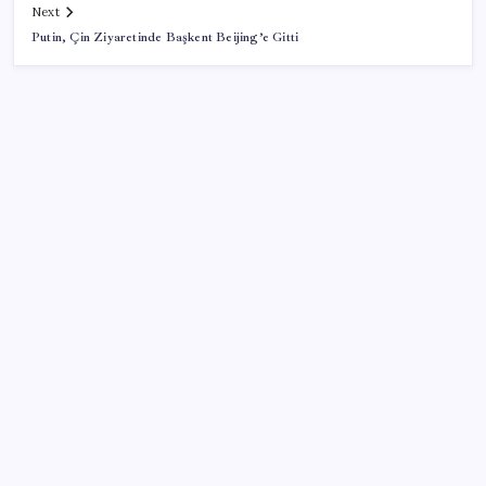
Next
Putin, Çin Ziyaretinde Başkent Beijing’e Gitti
SON YAZILAR
2026 ALES/2 ne zaman açıklanacak? 2026 ALES 2
sınav sonuçları tarihi…
PS5 için Yeterli RAM Stoğu Var mı?
Vergide yeni dönem başladı: 30 gün içinde
yatırmayana icra gelecek
Genco Erkal için yapılan anıt mezar bugün açılacak