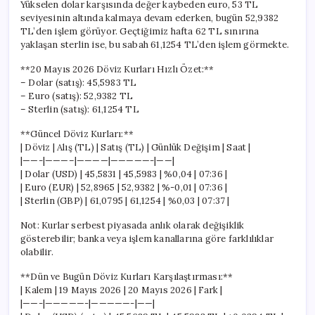
Yükselen dolar karşısında değer kaybeden euro, 53 TL
seviyesinin altında kalmaya devam ederken, bugün 52,9382
TL’den işlem görüyor. Geçtiğimiz hafta 62 TL sınırına
yaklaşan sterlin ise, bu sabah 61,1254 TL’den işlem görmekte.
**20 Mayıs 2026 Döviz Kurları Hızlı Özet:**
– Dolar (satış): 45,5983 TL
– Euro (satış): 52,9382 TL
– Sterlin (satış): 61,1254 TL
**Güncel Döviz Kurları:**
| Döviz | Alış (TL) | Satış (TL) | Günlük Değişim | Saat |
|——-|———–|————|—————-|——|
| Dolar (USD) | 45,5831 | 45,5983 | %0,04 | 07:36 |
| Euro (EUR) | 52,8965 | 52,9382 | %-0,01 | 07:36 |
| Sterlin (GBP) | 61,0795 | 61,1254 | %0,03 | 07:37 |
Not: Kurlar serbest piyasada anlık olarak değişiklik
gösterebilir; banka veya işlem kanallarına göre farklılıklar
olabilir.
**Dün ve Bugün Döviz Kurları Karşılaştırması:**
| Kalem | 19 Mayıs 2026 | 20 Mayıs 2026 | Fark |
|——-|—————-|—————-|——|