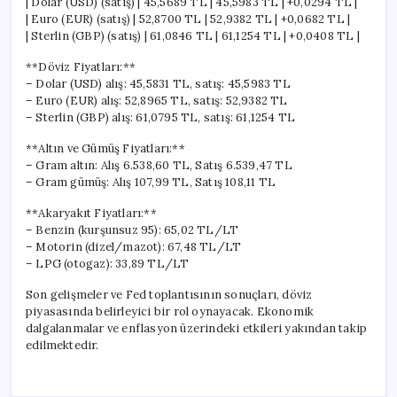
| Dolar (USD) (satış) | 45,5689 TL | 45,5983 TL | +0,0294 TL |
| Euro (EUR) (satış) | 52,8700 TL | 52,9382 TL | +0,0682 TL |
| Sterlin (GBP) (satış) | 61,0846 TL | 61,1254 TL | +0,0408 TL |
**Döviz Fiyatları:**
– Dolar (USD) alış: 45,5831 TL, satış: 45,5983 TL
– Euro (EUR) alış: 52,8965 TL, satış: 52,9382 TL
– Sterlin (GBP) alış: 61,0795 TL, satış: 61,1254 TL
**Altın ve Gümüş Fiyatları:**
– Gram altın: Alış 6.538,60 TL, Satış 6.539,47 TL
– Gram gümüş: Alış 107,99 TL, Satış 108,11 TL
**Akaryakıt Fiyatları:**
– Benzin (kurşunsuz 95): 65,02 TL/LT
– Motorin (dizel/mazot): 67,48 TL/LT
– LPG (otogaz): 33,89 TL/LT
Son gelişmeler ve Fed toplantısının sonuçları, döviz
piyasasında belirleyici bir rol oynayacak. Ekonomik
dalgalanmalar ve enflasyon üzerindeki etkileri yakından takip
edilmektedir.