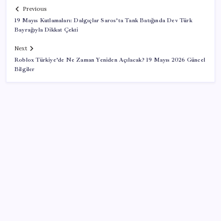
Previous
19 Mayıs Kutlamaları: Dalgıçlar Saros’ta Tank Batığında Dev Türk
Bayrağıyla Dikkat Çekti
Next
Roblox Türkiye’de Ne Zaman Yeniden Açılacak? 19 Mayıs 2026 Güncel
Bilgiler
SON YAZILAR
2026 ALES/2 ne zaman açıklanacak? 2026 ALES 2
sınav sonuçları tarihi…