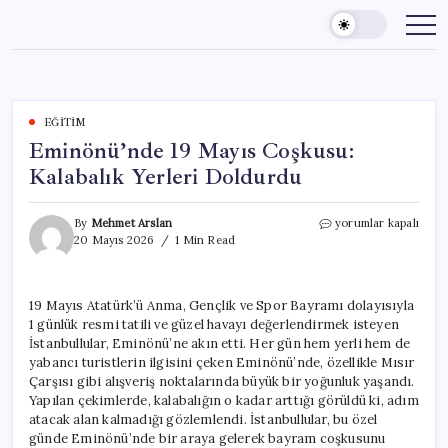
Skip
to
content
EĞITIM
Eminönü’nde 19 Mayıs Coşkusu:
Kalabalık Yerleri Doldurdu
Eminönü’nde
By
Mehmet Arslan
yorumlar kapalı
19
20 Mayıs 2026
1 Min Read
Mayıs
Coşkusu:
Kalabalık
19 Mayıs Atatürk’ü Anma, Gençlik ve Spor Bayramı dolayısıyla
Yerleri
1 günlük resmi tatili ve güzel havayı değerlendirmek isteyen
Doldurdu
için
İstanbullular, Eminönü’ne akın etti. Her gün hem yerli hem de
yabancı turistlerin ilgisini çeken Eminönü’nde, özellikle Mısır
Çarşısı gibi alışveriş noktalarında büyük bir yoğunluk yaşandı.
Yapılan çekimlerde, kalabalığın o kadar arttığı görüldü ki, adım
atacak alan kalmadığı gözlemlendi. İstanbullular, bu özel
günde Eminönü’nde bir araya gelerek bayram coşkusunu