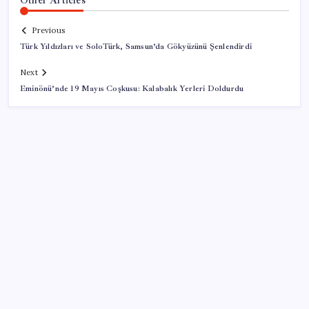
Previous
Türk Yıldızları ve SoloTürk, Samsun’da Gökyüzünü Şenlendirdi
Next
Eminönü’nde 19 Mayıs Coşkusu: Kalabalık Yerleri Doldurdu
SON YAZILAR
2026 ALES/2 ne zaman açıklanacak? 2026 ALES 2
sınav sonuçları tarihi…
PS5 için Yeterli RAM Stoğu Var mı?