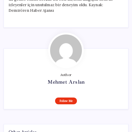
için
izleyenler için unutulmaz bir deneyim oldu. Kaynak:
Demirören Haber Ajansı
Author
Mehmet Arslan
Follow Me
Other Articles