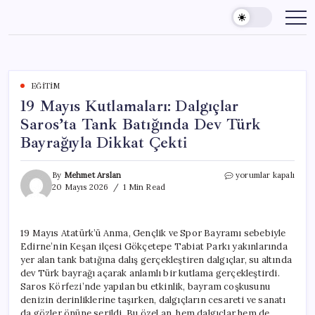
Skip
to
content
EĞITIM
19 Mayıs Kutlamaları: Dalgıçlar
Saros’ta Tank Batığında Dev Türk
Bayrağıyla Dikkat Çekti
19
By
Mehmet Arslan
yorumlar kapalı
Mayıs
20 Mayıs 2026
1 Min Read
Kutlamaları:
Dalgıçlar
Saros’ta
19 Mayıs Atatürk’ü Anma, Gençlik ve Spor Bayramı sebebiyle
Tank
Edirne’nin Keşan ilçesi Gökçetepe Tabiat Parkı yakınlarında
Batığında
Dev
yer alan tank batığına dalış gerçekleştiren dalgıçlar, su altında
Türk
dev Türk bayrağı açarak anlamlı bir kutlama gerçekleştirdi.
Bayrağıyla
Saros Körfezi’nde yapılan bu etkinlik, bayram coşkusunu
Dikkat
denizin derinliklerine taşırken, dalgıçların cesareti ve sanatı
Çekti
da gözler önüne serildi. Bu özel an, hem dalgıçlar hem de