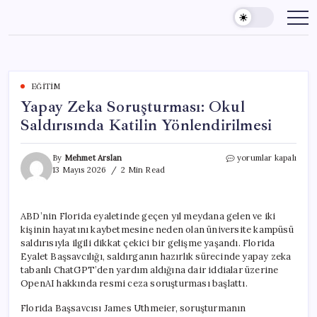
Skip
to
content
EĞITIM
Yapay Zeka Soruşturması: Okul
Saldırısında Katilin Yönlendirilmesi
Yapay
By
Mehmet Arslan
yorumlar kapalı
Zeka
13 Mayıs 2026
2 Min Read
Soruşturması:
Okul
Saldırısında
ABD’nin Florida eyaletinde geçen yıl meydana gelen ve iki
Katilin
kişinin hayatını kaybetmesine neden olan üniversite kampüsü
Yönlendirilmesi
için
saldırısıyla ilgili dikkat çekici bir gelişme yaşandı. Florida
Eyalet Başsavcılığı, saldırganın hazırlık sürecinde yapay zeka
tabanlı ChatGPT’den yardım aldığına dair iddialar üzerine
OpenAI hakkında resmi ceza soruşturması başlattı.
Florida Başsavcısı James Uthmeier, soruşturmanın