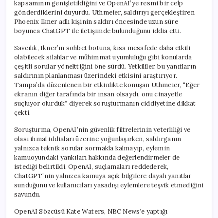
kapsamının genişletildiğini ve OpenAI’ye resmi bir celp
gönderdiklerini duyurdu. Uthmeier, saldırıyı gerçekleştiren
Phoenix Ikner adlı kişinin saldırı öncesinde uzun süre
boyunca ChatGPT ile iletişimde bulunduğunu iddia etti.
Savcılık, Ikner’ın sohbet botuna, kısa mesafede daha etkili
olabilecek silahlar ve mühimmat uyumluluğu gibi konularda
çeşitli sorular yönelttiğini öne sürdü. Yetkililer, bu yanıtların
saldırının planlanması üzerindeki etkisini araştırıyor.
Tampa’da düzenlenen bir etkinlikte konuşan Uthmeier, “Eğer
ekranın diğer tarafında bir insan olsaydı, onu cinayetle
suçluyor olurduk” diyerek soruşturmanın ciddiyetine dikkat
çekti.
Soruşturma, OpenAI’nin güvenlik filtrelerinin yeterliliği ve
olası ihmal iddiaları üzerine yoğunlaşırken, saldırganın
yalnızca teknik sorular sormakla kalmayıp, eylemin
kamuoyundaki yankıları hakkında değerlendirmeler de
istediği belirtildi. OpenAI, suçlamaları reddederek,
ChatGPT’nin yalnızca kamuya açık bilgilere dayalı yanıtlar
sunduğunu ve kullanıcıları yasadışı eylemlere teşvik etmediğini
savundu.
OpenAI Sözcüsü Kate Waters, NBC News’e yaptığı