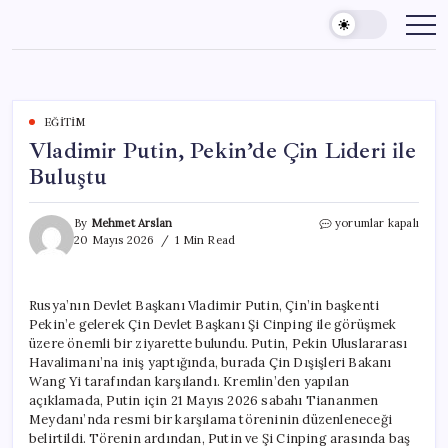
Skip
to
content
EĞITIM
Vladimir Putin, Pekin’de Çin Lideri ile
Buluştu
Vladimir
By
Mehmet Arslan
yorumlar kapalı
Putin,
20 Mayıs 2026
1 Min Read
Pekin’de
Çin
Lideri
Rusya’nın Devlet Başkanı Vladimir Putin, Çin’in başkenti
ile
Pekin’e gelerek Çin Devlet Başkanı Şi Cinping ile görüşmek
Buluştu
için
üzere önemli bir ziyarette bulundu. Putin, Pekin Uluslararası
Havalimanı’na iniş yaptığında, burada Çin Dışişleri Bakanı
Wang Yi tarafından karşılandı. Kremlin’den yapılan
açıklamada, Putin için 21 Mayıs 2026 sabahı Tiananmen
Meydanı’nda resmi bir karşılama töreninin düzenleneceği
belirtildi. Törenin ardından, Putin ve Şi Cinping arasında baş