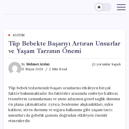
Skip
to
content
EĞITIM
Tüp Bebekte Başarıyı Artıran Unsurlar
ve Yaşam Tarzının Önemi
Tüp
By
Mehmet Arslan
yorumlar kapalı
Bebekte
13 Mayıs 2026
2 Min Read
Başarıyı
Artıran
Unsurlar
Tüp bebek tedavisinde başarı oranlarını etkileyen birçok
ve
faktör bulunmaktadır. Bu faktörler arasında embriyo kalitesi,
Yaşam
Tarzının
transferin zamanlaması ve anne adayının genel sağlık durumu
Önemi
ön plana çıkmaktadır. Ayrıca, beslenme alışkanlıkları, uyku
için
kalitesi, stres durumu ve sigara kullanımı gibi yaşam tarzı
unsurları da gebelik şansını doğrudan etkileyen önemli
etmenlerdir.