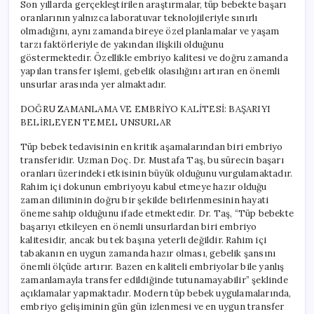
Son yıllarda gerçekleştirilen araştırmalar, tüp bebekte başarı
oranlarının yalnızca laboratuvar teknolojileriyle sınırlı
olmadığını, aynı zamanda bireye özel planlamalar ve yaşam
tarzı faktörleriyle de yakından ilişkili olduğunu
göstermektedir. Özellikle embriyo kalitesi ve doğru zamanda
yapılan transfer işlemi, gebelik olasılığını artıran en önemli
unsurlar arasında yer almaktadır.
DOĞRU ZAMANLAMA VE EMBRİYO KALİTESİ: BAŞARIYI
BELİRLEYEN TEMEL UNSURLAR
Tüp bebek tedavisinin en kritik aşamalarından biri embriyo
transferidir. Uzman Doç. Dr. Mustafa Taş, bu sürecin başarı
oranları üzerindeki etkisinin büyük olduğunu vurgulamaktadır.
Rahim içi dokunun embriyoyu kabul etmeye hazır olduğu
zaman diliminin doğru bir şekilde belirlenmesinin hayati
öneme sahip olduğunu ifade etmektedir. Dr. Taş, “Tüp bebekte
başarıyı etkileyen en önemli unsurlardan biri embriyo
kalitesidir, ancak bu tek başına yeterli değildir. Rahim içi
tabakanın en uygun zamanda hazır olması, gebelik şansını
önemli ölçüde artırır. Bazen en kaliteli embriyolar bile yanlış
zamanlamayla transfer edildiğinde tutunamayabilir” şeklinde
açıklamalar yapmaktadır. Modern tüp bebek uygulamalarında,
embriyo gelişiminin gün gün izlenmesi ve en uygun transfer