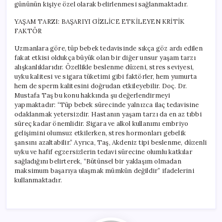
gününün kişiye özel olarak belirlenmesi sağlanmaktadır.
YAŞAM TARZI: BAŞARIYI GİZLİCE ETKİLEYEN KRİTİK
FAKTÖR
Uzmanlara göre, tüp bebek tedavisinde sıkça göz ardı edilen
fakat etkisi oldukça büyük olan bir diğer unsur yaşam tarzı
alışkanlıklarıdır. Özellikle beslenme düzeni, stres seviyesi,
uyku kalitesi ve sigara tüketimi gibi faktörler, hem yumurta
hem de sperm kalitesini doğrudan etkileyebilir. Doç. Dr.
Mustafa Taş bu konu hakkında şu değerlendirmeyi
yapmaktadır: “Tüp bebek sürecinde yalnızca ilaç tedavisine
odaklanmak yetersizdir. Hastanın yaşam tarzı da en az tıbbi
süreç kadar önemlidir. Sigara ve alkol kullanımı embriyo
gelişimini olumsuz etkilerken, stres hormonları gebelik
şansını azaltabilir.” Ayrıca, Taş, Akdeniz tipi beslenme, düzenli
uyku ve hafif egzersizlerin tedavi sürecine olumlu katkılar
sağladığını belirterek, “Bütünsel bir yaklaşım olmadan
maksimum başarıya ulaşmak mümkün değildir” ifadelerini
kullanmaktadır.