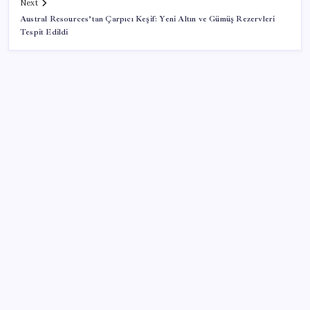
Next
Austral Resources’tan Çarpıcı Keşif: Yeni Altın ve Gümüş Rezervleri
Tespit Edildi
SON YAZILAR
2026 ALES/2 ne zaman açıklanacak? 2026 ALES 2
sınav sonuçları tarihi…
PS5 için Yeterli RAM Stoğu Var mı?
Vergide yeni dönem başladı: 30 gün içinde
yatırmayana icra gelecek
Genco Erkal için yapılan anıt mezar bugün açılacak