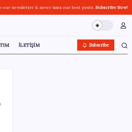
o our newsletter & never miss our best posts.
Subscribe Now!
TIM
İLETİŞİM
Subscribe
ı
SON YAZILAR
VakıfBank ikinci çeyrekte 16,7 milyar TL net
kâr elde etti