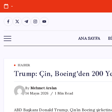
Skip
-
to
content
https://www.facebook.com/
https://twitter.com/
https://t.me/
https://www.instagram.com/
https://youtube.com/
ANA SAYFA
E
HABER
Trump: Çin, Boeing’den 200 Y
By
Mehmet Arslan
14 Mayıs 2026
1 Min Read
ABD Başkanı Donald Trump, Çin’in Boeing şirketind