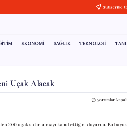
Subscribe t
ĞİTİM
EKONOMİ
SAĞLIK
TEKNOLOJİ
TANI
eni Uçak Alacak
Trump:
yorumlar kapal
Çin,
Boeing’den
200
Yeni
en 200 uçak satın almayı kabul ettiğini duyurdu. Bu büyük