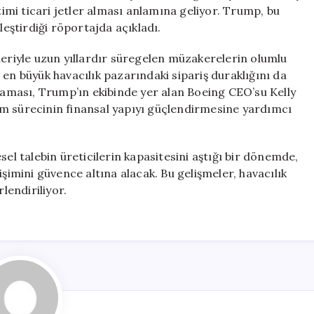
Uçak
timi ticari jetler alması anlamına geliyor. Trump, bu
Alacak
ştirdiği röportajda açıkladı.
için
leriyle uzun yıllardır süregelen müzakerelerin olumlu
 en büyük havacılık pazarındaki sipariş duraklığını da
şlaması, Trump’ın ekibinde yer alan Boeing CEO’su Kelly
üm sürecinin finansal yapıyı güçlendirmesine yardımcı
sel talebin üreticilerin kapasitesini aştığı bir dönemde,
işimini güvence altına alacak. Bu gelişmeler, havacılık
endiriliyor.