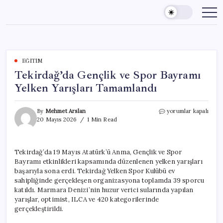
Skip
to
content
EĞITIM
Tekirdağ’da Gençlik ve Spor Bayramı
Yelken Yarışları Tamamlandı
Tekirdağ’da
By
Mehmet Arslan
yorumlar kapalı
Gençlik
20 Mayıs 2026
1 Min Read
ve
Spor
Bayramı
Tekirdağ’da 19 Mayıs Atatürk’ü Anma, Gençlik ve Spor
Yelken
Bayramı etkinlikleri kapsamında düzenlenen yelken yarışları
Yarışları
Tamamlandı
başarıyla sona erdi. Tekirdağ Yelken Spor Kulübü ev
için
sahipliğinde gerçekleşen organizasyona toplamda 39 sporcu
katıldı. Marmara Denizi’nin huzur verici sularında yapılan
yarışlar, optimist, ILCA ve 420 kategorilerinde
gerçekleştirildi.