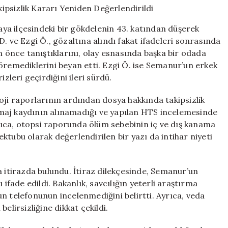
İlgili
Takipsizlik
a ilçesindeki bir gökdelenin 43. katından düşerek
Kararı
. ve Ezgi Ö., gözaltına alındı fakat ifadeleri sonrasında
Yeniden
n önce tanıştıklarını, olay esnasında başka bir odada
Değerlendirildi
için
öremediklerini beyan etti. Ezgi Ö. ise Semanur’un erkek
zleri geçirdiğini ileri sürdü.
oji raporlarının ardından dosya hakkında takipsizlik
maj kaydının alınamadığı ve yapılan HTS incelemesinde
Ayrıca, otopsi raporunda ölüm sebebinin iç ve dış kanama
ktubu olarak değerlendirilen bir yazı da intihar niyeti
a itirazda bulundu. İtiraz dilekçesinde, Semanur’un
 ifade edildi. Bakanlık, savcılığın yeterli araştırma
n telefonunun incelenmediğini belirtti. Ayrıca, veda
elirsizliğine dikkat çekildi.