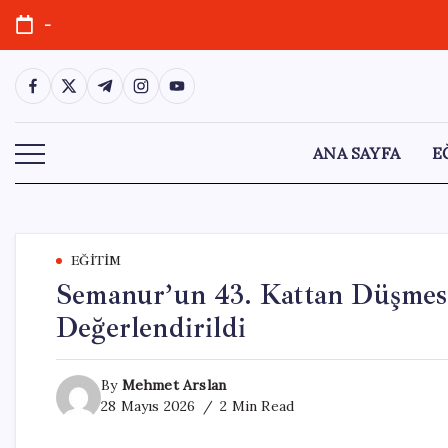
Skip
-
to
content
https://www.facebook.com/
https://twitter.com/
https://t.me/
https://www.instagram.com/
https://youtube.com/
ANA SAYFA
E
EĞITIM
Semanur’un 43. Kattan Düşmesiy
Değerlendirildi
By
Mehmet Arslan
28 Mayıs 2026
2 Min Read