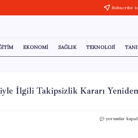
Subscribe t
ĞİTİM
EKONOMİ
SAĞLIK
TEKNOLOJİ
TANI
le İlgili Takipsizlik Kararı Yenide
Semanur’un
yorumlar kapal
43.
Kattan
Düşmesiyle