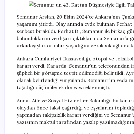
Semanur Arslan, 20 Ekim 2024’te Ankara’nın Çankay
yaşamını yitirdi. Olay anında evde bulunan Ferhat D
serbest bırakıldı. Ferhat D., Semanur ile birkaç gü
bulunduklarını ve dışarı çıktıklarında Semanur’u g
arkadaşıyla sorunlar yaşadığını ve sık sık ağlama kri
Ankara Cumhuriyet Başsavcılığı, otopsi ve toksikol
kararı verdi. Kararda, Semanur’un telefonundan i
şüpheli bir görüşme tespit edilmediği belirtildi. 
olarak belirlendiği vurgulandı. Semanur’un veda me
taşıdığı düşünülerek dosyaya eklenmişti.
Ancak Aile ve Sosyal Hizmetler Bakanlığı, bu karar
olaydan önce taksi çağırdığı ve eşyalarını topladığı
yapmadan takipsizlik kararı verdiğini ve Semanur’u
yazısının maktul tarafından yazılıp yazılmadığının b