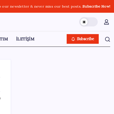
o our newsletter & never miss our best posts.
Subscribe Now!
TIM
İLETİŞİM
Subscribe
n
SON YAZILAR
ı
2026 ALES/2 ne zaman açıklanacak? 2026
ALES 2 sınav sonuçları tarihi…