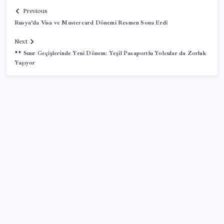
Previous
Rusya’da Visa ve Mastercard Dönemi Resmen Sona Erdi
Next
** Sınır Geçişlerinde Yeni Dönem: Yeşil Pasaportlu Yolcular da Zorluk
Yaşıyor
SON YAZILAR
ASELSAN, Avrupa’nın En Büyük Hava Savunma Tesisi
Oğulbey’i Geliştiriyor
Türkiye, Suudi Arabistan ve Pakistan üçlü savunma