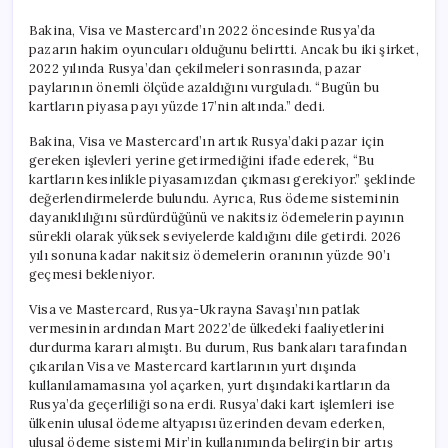
Bakina, Visa ve Mastercard’ın 2022 öncesinde Rusya’da
pazarın hakim oyuncuları olduğunu belirtti. Ancak bu iki şirket,
2022 yılında Rusya’dan çekilmeleri sonrasında, pazar
paylarının önemli ölçüde azaldığını vurguladı. “Bugün bu
kartların piyasa payı yüzde 17’nin altında.” dedi.
Bakina, Visa ve Mastercard’ın artık Rusya’daki pazar için
gereken işlevleri yerine getirmediğini ifade ederek, “Bu
kartların kesinlikle piyasamızdan çıkması gerekiyor.” şeklinde
değerlendirmelerde bulundu. Ayrıca, Rus ödeme sisteminin
dayanıklılığını sürdürdüğünü ve nakitsiz ödemelerin payının
sürekli olarak yüksek seviyelerde kaldığını dile getirdi. 2026
yılı sonuna kadar nakitsiz ödemelerin oranının yüzde 90’ı
geçmesi bekleniyor.
Visa ve Mastercard, Rusya-Ukrayna Savaşı’nın patlak
vermesinin ardından Mart 2022’de ülkedeki faaliyetlerini
durdurma kararı almıştı. Bu durum, Rus bankaları tarafından
çıkarılan Visa ve Mastercard kartlarının yurt dışında
kullanılamamasına yol açarken, yurt dışındaki kartların da
Rusya’da geçerliliği sona erdi. Rusya’daki kart işlemleri ise
ülkenin ulusal ödeme altyapısı üzerinden devam ederken,
ulusal ödeme sistemi Mir’in kullanımında belirgin bir artış