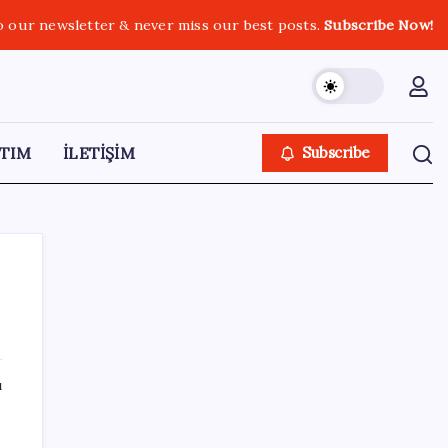
o our newsletter & never miss our best posts.
Subscribe Now!
TIM
İLETİŞİM
Subscribe
SON YAZILAR
ı
2026 ALES/2 ne zaman açıklanacak? 2026
ALES 2 sınav sonuçları tarihi…