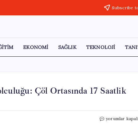
Subscribe t
ĞİTİM
EKONOMİ
SAĞLIK
TEKNOLOJİ
TANI
lculuğu: Çöl Ortasında 17 Saatlik
Moritanya’nın
yorumlar kapal
Tehlikeli
Tren
Yolculuğu: