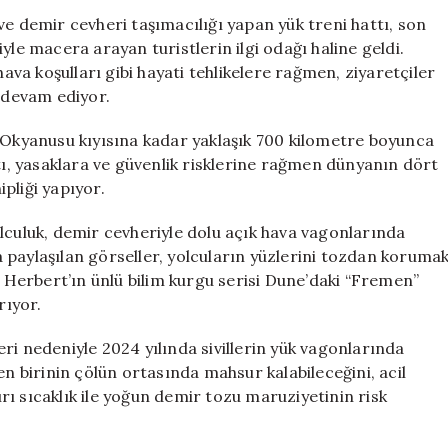
Çöl
ve demir cevheri taşımacılığı yapan yük treni hattı, son
Ortasında
yle macera arayan turistlerin ilgi odağı haline geldi.
17
hava koşulları gibi hayati tehlikelere rağmen, ziyaretçiler
Saatlik
e devam ediyor.
Macera
için
s Okyanusu kıyısına kadar yaklaşık 700 kilometre boyunca
ttı, yasaklara ve güvenlik risklerine rağmen dünyanın dört
pliği yapıyor.
lculuk, demir cevheriyle dolu açık hava vagonlarında
 paylaşılan görseller, yolcuların yüzlerini tozdan koruma
k Herbert’ın ünlü bilim kurgu serisi Dune’daki “Fremen”
rıyor.
ri nedeniyle 2024 yılında sivillerin yük vagonlarında
en birinin çölün ortasında mahsur kalabileceğini, acil
ı sıcaklık ile yoğun demir tozu maruziyetinin risk