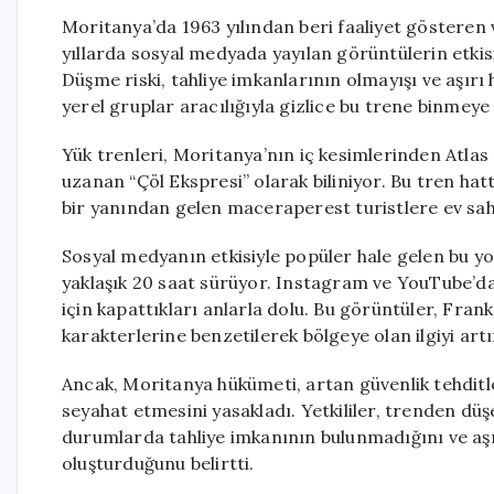
Moritanya’da 1963 yılından beri faaliyet gösteren 
yıllarda sosyal medyada yayılan görüntülerin etkisi
Düşme riski, tahliye imkanlarının olmayışı ve aşırı 
yerel gruplar aracılığıyla gizlice bu trene binmey
Yük trenleri, Moritanya’nın iç kesimlerinden Atla
uzanan “Çöl Ekspresi” olarak biliniyor. Bu tren ha
bir yanından gelen maceraperest turistlere ev sahi
Sosyal medyanın etkisiyle popüler hale gelen bu yo
yaklaşık 20 saat sürüyor. Instagram ve YouTube’da
için kapattıkları anlarla dolu. Bu görüntüler, Fran
karakterlerine benzetilerek bölgeye olan ilgiyi artı
Ancak, Moritanya hükümeti, artan güvenlik tehditle
seyahat etmesini yasakladı. Yetkililer, trenden düş
durumlarda tahliye imkanının bulunmadığını ve aşır
oluşturduğunu belirtti.