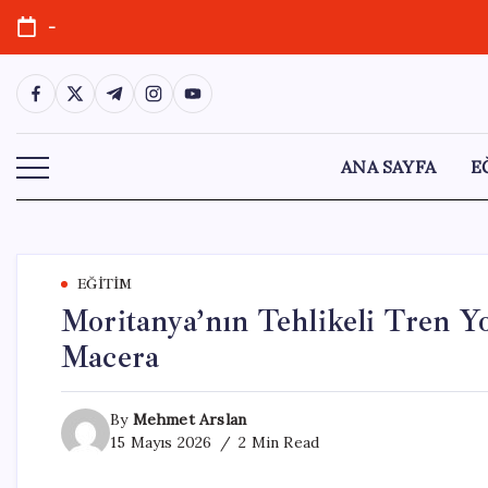
Skip
-
to
content
https://www.facebook.com/
https://twitter.com/
https://t.me/
https://www.instagram.com/
https://youtube.com/
ANA SAYFA
E
EĞITIM
Moritanya’nın Tehlikeli Tren Yo
Macera
By
Mehmet Arslan
15 Mayıs 2026
2 Min Read