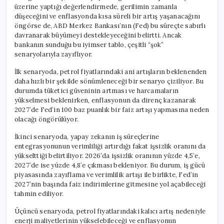
üzerine yaptığı değerlendirmede, gerilimin zamanla
düşeceğini ve enflasyonda kısa süreli bir artış yaşanacağını
öngörse de, ABD Merkez Bankası’nın (Fed) bu süreçte sabırlı
davranarak büyümeyi destekleyeceğini belirtti. Ancak
bankanın sunduğu bu iyimser tablo, çeşitli “şok”
senaryolarıyla zayıflıyor.
İlk senaryoda, petrol fiyatlarındaki ani artışların beklenenden
daha hızlı bir şekilde sönümleneceği bir senaryo çiziliyor. Bu
durumda tüketici güveninin artması ve harcamaların
yükselmesi beklenirken, enflasyonun da direnç kazanarak
2027’de Fed’in 100 baz puanlık bir faiz artışı yapmasına neden
olacağı öngörülüyor.
İkinci senaryoda, yapay zekanın iş süreçlerine
entegrasyonunun verimliliği artırdığı fakat işsizlik oranını da
yükselttiği belirtiliyor. 2026’da işsizlik oranının yüzde 4,5’e,
2027’de ise yüzde 4,8’e çıkması bekleniyor. Bu durum, iş gücü
piyasasında zayıflama ve verimlilik artışı ile birlikte, Fed’in
2027’nin başında faiz indirimlerine gitmesine yol açabileceği
tahmin ediliyor.
Üçüncü senaryoda, petrol fiyatlarındaki kalıcı artış nedeniyle
enerji maliyetlerinin yükselebileceği ve enflasyonun