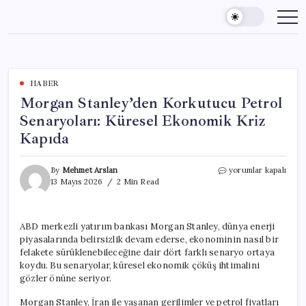
Skip
to
content
HABER
Morgan Stanley’den Korkutucu Petrol
Senaryoları: Küresel Ekonomik Kriz
Kapıda
Morgan
By
Mehmet Arslan
yorumlar kapalı
Stanley’den
13 Mayıs 2026
2 Min Read
Korkutucu
Petrol
Senaryoları:
ABD merkezli yatırım bankası Morgan Stanley, dünya enerji
Küresel
piyasalarında belirsizlik devam ederse, ekonominin nasıl bir
Ekonomik
Kriz
felakete sürüklenebileceğine dair dört farklı senaryo ortaya
Kapıda
koydu. Bu senaryolar, küresel ekonomik çöküş ihtimalini
için
gözler önüne seriyor.
Morgan Stanley, İran ile yaşanan gerilimler ve petrol fiyatları