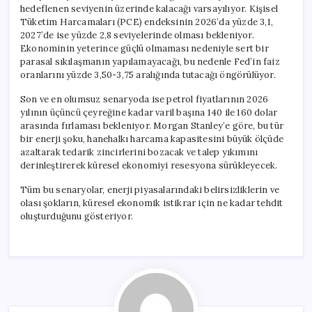
hedeflenen seviyenin üzerinde kalacağı varsayılıyor. Kişisel
Tüketim Harcamaları (PCE) endeksinin 2026’da yüzde 3,1,
2027’de ise yüzde 2,8 seviyelerinde olması bekleniyor.
Ekonominin yeterince güçlü olmaması nedeniyle sert bir
parasal sıkılaşmanın yapılamayacağı, bu nedenle Fed’in faiz
oranlarını yüzde 3,50-3,75 aralığında tutacağı öngörülüyor.
Son ve en olumsuz senaryoda ise petrol fiyatlarının 2026
yılının üçüncü çeyreğine kadar varil başına 140 ile 160 dolar
arasında fırlaması bekleniyor. Morgan Stanley’e göre, bu tür
bir enerji şoku, hanehalkı harcama kapasitesini büyük ölçüde
azaltarak tedarik zincirlerini bozacak ve talep yıkımını
derinleştirerek küresel ekonomiyi resesyona sürükleyecek.
Tüm bu senaryolar, enerji piyasalarındaki belirsizliklerin ve
olası şokların, küresel ekonomik istikrar için ne kadar tehdit
oluşturduğunu gösteriyor.