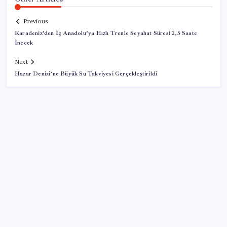
Previous
Karadeniz’den İç Anadolu’ya Hızlı Trenle Seyahat Süresi 2,5 Saate
İnecek
Next
Hazar Denizi’ne Büyük Su Takviyesi Gerçekleştirildi
SON YAZILAR
2026 ALES/2 ne zaman açıklanacak? 2026 ALES 2
sınav sonuçları tarihi…