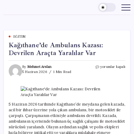
Skip
to
content
EĞITIM
Kağıthane’de Ambulans Kazası:
Devrilen Araçta Yaralılar Var
Kağıthane’de
By
Mehmet Arslan
yorumlar kapalı
Ambulans
5 Haziran 2026
1 Min Read
Kazası:
Devrilen
Araçta
Yaralılar
Var
için
5 Haziran 2026 tarihinde Kağıthane’de meydana gelen kazada,
acil bir ihbar üzerine yola çıkan ambulans, bir motosiklet ile
çarpıştı. Çarpışmanın etkisiyle ambulans devrildi. Kazada,
ambulansın içerisinde bulunan üç sağlık çalışanı ile motosiklet
sürücüsü yaralandı. Olayın ardından sağlık ve polis ekipleri
hızla bölgeye intikal etti ve yaralılara müdahale etmeye