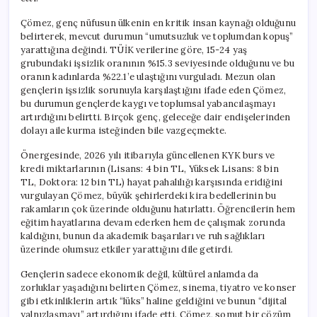
için
Çömez, genç nüfusun ülkenin en kritik insan kaynağı olduğunu
belirterek, mevcut durumun “umutsuzluk ve toplumdan kopuş”
yarattığına değindi. TÜİK verilerine göre, 15-24 yaş
grubundaki işsizlik oranının %15.3 seviyesinde olduğunu ve bu
oranın kadınlarda %22.1’e ulaştığını vurguladı. Mezun olan
gençlerin işsizlik sorunuyla karşılaştığını ifade eden Çömez,
bu durumun gençlerde kaygı ve toplumsal yabancılaşmayı
artırdığını belirtti. Birçok genç, geleceğe dair endişelerinden
dolayı aile kurma isteğinden bile vazgeçmekte.
Önergesinde, 2026 yılı itibarıyla güncellenen KYK burs ve
kredi miktarlarının (Lisans: 4 bin TL, Yüksek Lisans: 8 bin
TL, Doktora: 12 bin TL) hayat pahalılığı karşısında eridiğini
vurgulayan Çömez, büyük şehirlerdeki kira bedellerinin bu
rakamların çok üzerinde olduğunu hatırlattı. Öğrencilerin hem
eğitim hayatlarına devam ederken hem de çalışmak zorunda
kaldığını, bunun da akademik başarıları ve ruh sağlıkları
üzerinde olumsuz etkiler yarattığını dile getirdi.
Gençlerin sadece ekonomik değil, kültürel anlamda da
zorluklar yaşadığını belirten Çömez, sinema, tiyatro ve konser
gibi etkinliklerin artık “lüks” haline geldiğini ve bunun “dijital
yalnızlaşmayı” artırdığını ifade etti. Çömez, somut bir çözüm