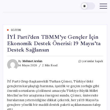
Skip
to
content
EĞITIM
İYİ Parti’den TBMM’ye Gençler İçin
Ekonomik Destek Önerisi: 19 Mayıs’ta
Destek Sağlansın
İYİ
By
Mehmet Arslan
yorumlar kapalı
Parti’den
14 Mayıs 2026
2 Min Read
TBMM’ye
Gençler
İçin
İYİ Parti Grup Başkanvekili Turhan Çömez, Türkiye’deki
Ekonomik
gençlerin karşılaştığı barınma, işsizlik ve geçim zorluğu gibi
Destek
Önerisi:
önemli sorunların çözülmesi amacıyla Türkiye Büyük Millet
19
Meclisi’ne bir araştırma önergesi sundu. Çömez, üniversite
Mayıs’ta
burslarının yetersizliğine dikkat çekerek, her yıl 19 Mayıs’ta
Destek
gençlere yönelik bir maddi destek paketi açıklanmasını talep
Sağlansın
etti.