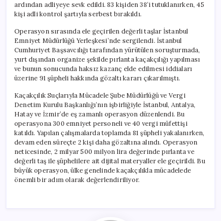
ardından adliyeye sevk edildi. 83 kişiden 38’i tutuklanırken, 45
kişi adli kontrol şartıyla serbest bırakıldı.
Operasyon sırasında ele geçirilen değerli taşlar İstanbul
Emniyet Müdürlüğü Yerleşkesi’nde sergilendi. İstanbul
Cumhuriyet Başsavcılığı tarafından yürütülen soruşturmada,
yurt dışından organize şekilde pırlanta kaçakçılığı yapılması
ve bunun sonucunda haksız kazanç elde edilmesi iddiaları
üzerine 91 şüpheli hakkında gözaltı kararı çıkarılmıştı.
Kaçakçılık Suçlarıyla Mücadele Şube Müdürlüğü ve Vergi
Denetim Kurulu Başkanlığı’nın işbirliğiyle İstanbul, Antalya,
Hatay ve İzmir’de eş zamanlı operasyon düzenlendi. Bu
operasyona 300 emniyet personeli ve 40 vergi müfettişi
katıldı. Yapılan çalışmalarda toplamda 81 şüpheli yakalanırken,
devam eden süreçte 2 kişi daha gözaltına alındı. Operasyon
neticesinde, 2 milyar 500 milyon lira değerinde pırlanta ve
değerli taş ile şüphelilere ait dijital materyaller ele geçirildi. Bu
büyük operasyon, ülke genelinde kaçakçılıkla mücadelede
önemli bir adım olarak değerlendiriliyor.