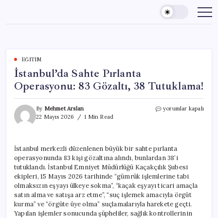
Skip
to
content
EĞITIM
İstanbul’da Sahte Pırlanta
Operasyonu: 83 Gözaltı, 38 Tutuklama!
İstanbul’da
By
Mehmet Arslan
yorumlar kapalı
Sahte
22 Mayıs 2026
1 Min Read
Pırlanta
Operasyonu:
83
İstanbul merkezli düzenlenen büyük bir sahte pırlanta
Gözaltı,
operasyonunda 83 kişi gözaltına alındı, bunlardan 38’i
38
Tutuklama!
tutuklandı. İstanbul Emniyet Müdürlüğü Kaçakçılık Şubesi
için
ekipleri, 15 Mayıs 2026 tarihinde “gümrük işlemlerine tabi
olmaksızın eşyayı ülkeye sokma”, “kaçak eşyayı ticari amaçla
satın alma ve satışa arz etme”, “suç işlemek amacıyla örgüt
kurma” ve “örgüte üye olma” suçlamalarıyla harekete geçti.
Yapılan işlemler sonucunda şüpheliler, sağlık kontrollerinin