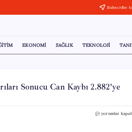
Subscribe t
ĞİTİM
EKONOMİ
SAĞLIK
TEKNOLOJİ
TANI
ırıları Sonucu Can Kaybı 2.882’ye
İsrail’in
yorumlar kapal
Lübnan’a
Yönelik
Saldırıları