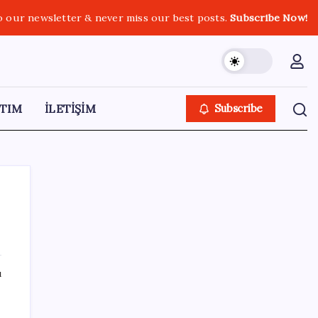
o our newsletter & never miss our best posts.
Subscribe Now!
TIM
İLETİŞİM
Subscribe
SON YAZILAR
ı
2026 ALES/2 ne zaman açıklanacak? 2026
ALES 2 sınav sonuçları tarihi…