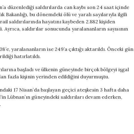
Sonucu
’a düzenlediği saldırılarda can kaybı son 24 saat içinde
Can
 Bakanlığı, bu dönemdeki ölü ve yaralı sayılarıyla ilgili
Kaybı
rail saldırılarında hayatını kaybeden 2.882 kişiden
2.882’ye
i. Ayrıca, saldırılar sonucunda yaralananların sayısının
Ulaşıldı
için
08’e, yaralananların ise 249’a çıktığı aktarıldı. Önceki gün
ldiği hatırlatıldı.
rılarına başladı ve ülkenin güneyinde birçok bölgeyi işgal
an fazla kişinin yerinden edildiğini duyurmuştu.
daki 17 Nisan’da başlayan geçici ateşkesin 3 hafta daha
il’in Lübnan’ın güneyindeki saldırıları devam ederken,
.