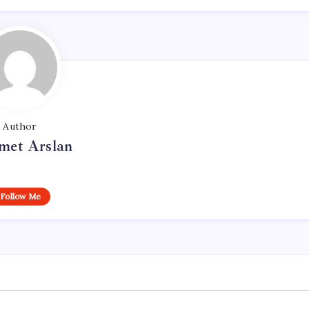
Author
et Arslan
Follow Me