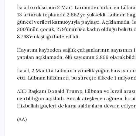
İsrail ordusunun 2 Mart tarihinden itibaren Lübnan
13 artarak toplamda 2.882’ye yükseldi. Lübnan Sağlık
güncel verileri kamuoyuyla paylaştı. Açıklamada, İs
200’ünün çocuk, 279’unun ise kadın olduğu belirtild
8.768’e ulaştığı ifade edildi.
Hayatını kaybeden sağlık çalışanlarının sayısının 1
yapılan açıklamada, ölü sayısının 2.869 olarak bildiri
İsrail, 2 Mart’ta Lübnan’a yönelik yoğun hava saldı
etti. Lübnan hükümeti, bu süreçte ülkede 1 milyond
ABD Başkanı Donald Trump, Lübnan ve İsrail arasın
uzatıldığını açıkladı. Ancak ateşkese rağmen, İsra
Hizbullah güçleri de karşı saldırılara devam ediyor
(AA)