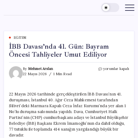
Skip
to
content
EĞITIM
İBB Davası’nda 41. Gün: Bayram
Öncesi Tahliyeler Umut Ediliyor
İBB
By
Mehmet Arslan
yorumlar kapalı
Davası’nda
22 Mayıs 2026
1 Min Read
41.
Gün:
Bayram
22 Mayıs 2026 tarihinde gerçekleştirilen İBB Davası’nın 41.
Öncesi
duruşması, İstanbul 40. Ağır Ceza Mahkemesi tarafından
Tahliyeler
Umut
Silivri’deki Marmara Kapalı Ceza İnfaz Kurumu’nda yer alan 1
Ediliyor
No’lu duruşma salonunda yapıldı. Dava, Cumhuriyet Halk
için
Partisi’nin (CHP) cumhurbaşkanı adayı ve İstanbul Büyükşehir
Belediye (İBB) Başkanı Ekrem İmamoğlu’nun da dahil olduğu,
77 tutuklu ile toplamda 414 sanığın yargılandığı büyük bir
davadır.