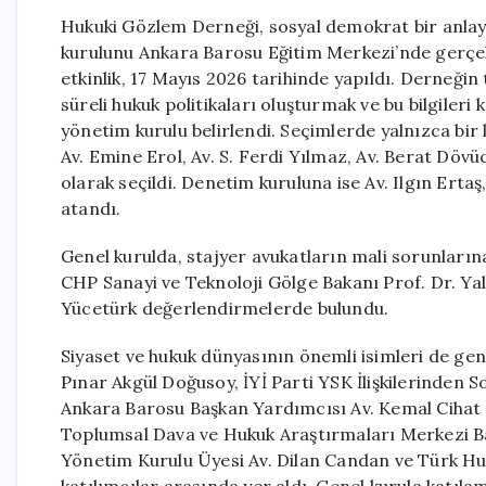
Hukuki Gözlem Derneği, sosyal demokrat bir anlayı
kurulunu Ankara Barosu Eğitim Merkezi’nde gerçek
etkinlik, 17 Mayıs 2026 tarihinde yapıldı. Derneğin
süreli hukuk politikaları oluşturmak ve bu bilgileri
yönetim kurulu belirlendi. Seçimlerde yalnızca bir 
Av. Emine Erol, Av. S. Ferdi Yılmaz, Av. Berat Döv
olarak seçildi. Denetim kuruluna ise Av. Ilgın Ertaş
atandı.
Genel kurulda, stajyer avukatların mali sorunların
CHP Sanayi ve Teknoloji Gölge Bakanı Prof. Dr. Yal
Yücetürk değerlendirmelerde bulundu.
Siyaset ve hukuk dünyasının önemli isimleri de gene
Pınar Akgül Doğusoy, İYİ Parti YSK İlişkilerinden
Ankara Barosu Başkan Yardımcısı Av. Kemal Cihat B
Toplumsal Dava ve Hukuk Araştırmaları Merkezi B
Yönetim Kurulu Üyesi Av. Dilan Candan ve Türk Hu