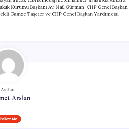
amayan ancak tebrik mesajı ileten isimler arasında Ankara
Hukuk Kurumu Başkanı Av. Nail Gürman, CHP Genel Başkan
etvekili Gamze Taşcıer ve CHP Genel Başkan Yardımcısı
Author
et Arslan
Follow Me