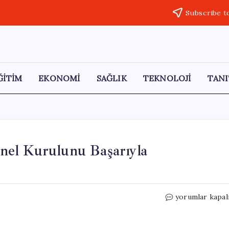
Subscribe t
ĞİTİM
EKONOMİ
SAĞLIK
TEKNOLOJİ
TANI
nel Kurulunu Başarıyla
Hukuki
yorumlar kapal
Gözlem
Derneği
İlk