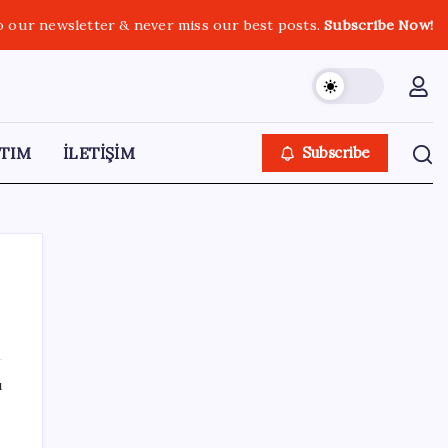
o our newsletter & never miss our best posts.
Subscribe Now!
TIM
İLETİŞİM
Subscribe
SON YAZILAR
ı
2026 ALES/2 ne zaman açıklanacak? 2026
ALES 2 sınav sonuçları tarihi…