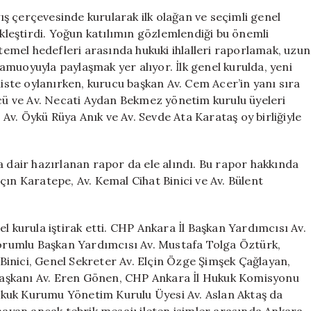
Genel
ş çerçevesinde kurularak ilk olağan ve seçimli genel
Kurulunu
leştirdi. Yoğun katılımın gözlemlendiği bu önemli
Başarıyla
 temel hedefleri arasında hukuki ihlalleri raporlamak, uzun
Gerçekleştirdi
 kamuoyuyla paylaşmak yer alıyor. İlk genel kurulda, yeni
için
liste oylanırken, kurucu başkan Av. Cem Acer’in yanı sıra
ücü ve Av. Necati Aydan Bekmez yönetim kurulu üyeleri
, Av. Öykü Rüya Anık ve Av. Sevde Ata Karataş oy birliğiyle
a dair hazırlanan rapor da ele alındı. Bu rapor hakkında
çın Karatepe, Av. Kemal Cihat Binici ve Av. Bülent
l kurula iştirak etti. CHP Ankara İl Başkan Yardımcısı Av.
 Sorumlu Başkan Yardımcısı Av. Mustafa Tolga Öztürk,
inici, Genel Sekreter Av. Elçin Özge Şimşek Çağlayan,
aşkanı Av. Eren Gönen, CHP Ankara İl Hukuk Komisyonu
kuk Kurumu Yönetim Kurulu Üyesi Av. Aslan Aktaş da