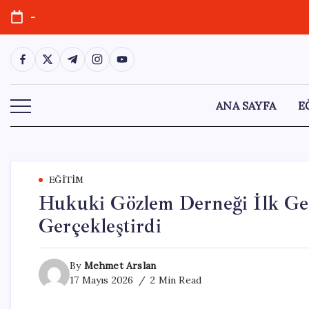
Skip
-
to
content
https://www.facebook.com/
https://twitter.com/
https://t.me/
https://www.instagram.com/
https://youtube.com/
ANA SAYFA
E
EĞITIM
Hukuki Gözlem Derneği İlk Ge
Gerçekleştirdi
By
Mehmet Arslan
17 Mayıs 2026
2 Min Read