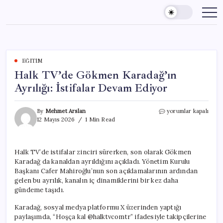
Skip
to
content
EĞITIM
Halk TV’de Gökmen Karadağ’ın
Ayrılığı: İstifalar Devam Ediyor
Halk
By
Mehmet Arslan
yorumlar kapalı
TV’de
12 Mayıs 2026
1 Min Read
Gökmen
Karadağ’ın
Ayrılığı:
Halk TV’de istifalar zinciri sürerken, son olarak Gökmen
İstifalar
Karadağ da kanaldan ayrıldığını açıkladı. Yönetim Kurulu
Devam
Ediyor
Başkanı Cafer Mahiroğlu’nun son açıklamalarının ardından
için
gelen bu ayrılık, kanalın iç dinamiklerini bir kez daha
gündeme taşıdı.
Karadağ, sosyal medya platformu X üzerinden yaptığı
paylaşımda, “Hoşça kal @halktvcomtr” ifadesiyle takipçilerine