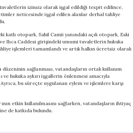
Vererek
aletlerin izinsiz olarak işgal edildiği tespit edilince,
Otopark
mler neticesinde işgal edilen alanlar derhal tahliye
ve
du.
Tuvaletleri
Yeniden
i katlı otopark, Sahil Camii yanındaki açık otopark, Eski
Kamuya
 ve Ilıca Caddesi girişindeki umumi tuvaletlerin hukuka
Açtı
 tahliye işlemleri tamamlandı ve artık halkın ücretsiz olarak
için
 düzeninin sağlanması, vatandaşların ortak kullanım
 ve hukuka aykırı işgallerin önlenmesi amacıyla
i. Ayrıca, bu süreçte uygulanan eylem ve işlemlere karşı
nın etkin kullanılmasını sağlarken, vatandaşların ihtiyaç
sine de katkıda bulundu.