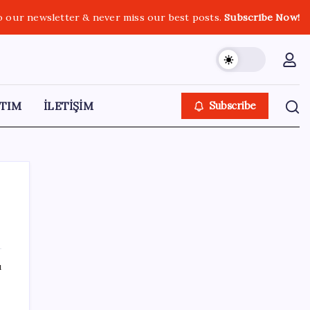
o our newsletter & never miss our best posts.
Subscribe Now!
TIM
İLETİŞİM
Subscribe
SON YAZILAR
ı
2026 ALES/2 ne zaman açıklanacak? 2026
ALES 2 sınav sonuçları tarihi…