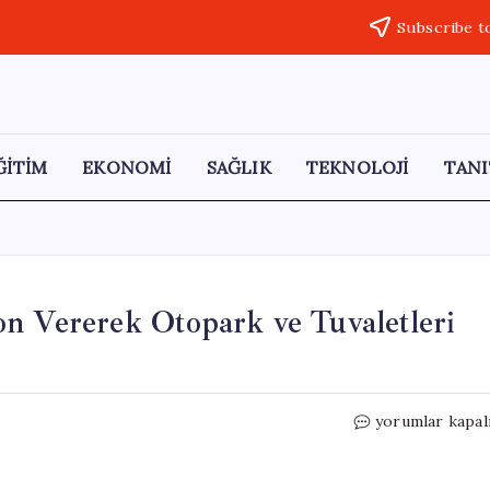
Subscribe t
ĞİTİM
EKONOMİ
SAĞLIK
TEKNOLOJİ
TANI
n Vererek Otopark ve Tuvaletleri
Gemlik
yorumlar kapal
Kaymakamlığı,
İşgale
Son