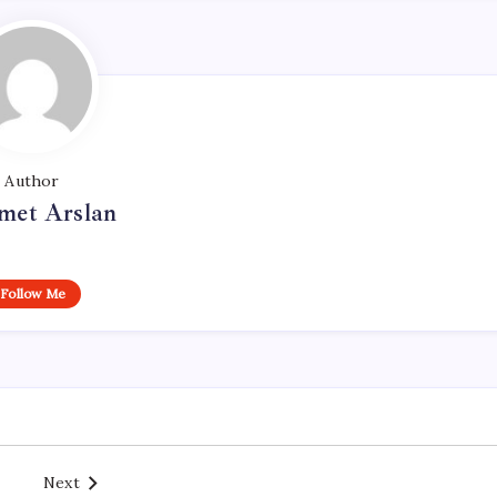
Author
et Arslan
Follow Me
Next