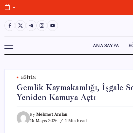
Skip
-
to
content
https://www.facebook.com/
https://twitter.com/
https://t.me/
https://www.instagram.com/
https://youtube.com/
ANA SAYFA
E
EĞITIM
Gemlik Kaymakamlığı, İşgale So
Yeniden Kamuya Açtı
By
Mehmet Arslan
15 Mayıs 2026
1 Min Read