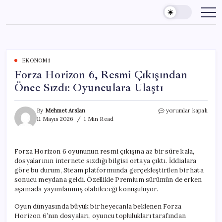
Skip
to
content
EKONOMI
Forza Horizon 6, Resmi Çıkışından
Önce Sızdı: Oyunculara Ulaştı
Forza
By
Mehmet Arslan
yorumlar kapalı
Horizon
11 Mayıs 2026
1 Min Read
6,
Resmi
Çıkışından
Forza Horizon 6 oyununun resmi çıkışına az bir süre kala,
Önce
dosyalarının internete sızdığı bilgisi ortaya çıktı. İddialara
Sızdı:
Oyunculara
göre bu durum, Steam platformunda gerçekleştirilen bir hata
Ulaştı
sonucu meydana geldi. Özellikle Premium sürümün de erken
için
aşamada yayımlanmış olabileceği konuşuluyor.
Oyun dünyasında büyük bir heyecanla beklenen Forza
Horizon 6’nın dosyaları, oyuncu toplulukları tarafından