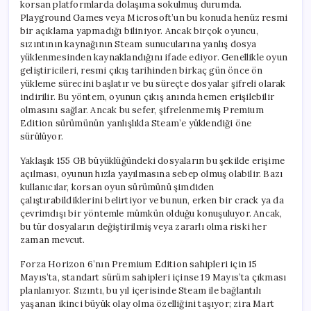
korsan platformlarda dolaşıma sokulmuş durumda.
Playground Games veya Microsoft’un bu konuda henüz resmi
bir açıklama yapmadığı biliniyor. Ancak birçok oyuncu,
sızıntının kaynağının Steam sunucularına yanlış dosya
yüklenmesinden kaynaklandığını ifade ediyor. Genellikle oyun
geliştiricileri, resmi çıkış tarihinden birkaç gün önce ön
yükleme sürecini başlatır ve bu süreçte dosyalar şifreli olarak
indirilir. Bu yöntem, oyunun çıkış anında hemen erişilebilir
olmasını sağlar. Ancak bu sefer, şifrelenmemiş Premium
Edition sürümünün yanlışlıkla Steam’e yüklendiği öne
sürülüyor.
Yaklaşık 155 GB büyüklüğündeki dosyaların bu şekilde erişime
açılması, oyunun hızla yayılmasına sebep olmuş olabilir. Bazı
kullanıcılar, korsan oyun sürümünü şimdiden
çalıştırabildiklerini belirtiyor ve bunun, erken bir crack ya da
çevrimdışı bir yöntemle mümkün olduğu konuşuluyor. Ancak,
bu tür dosyaların değiştirilmiş veya zararlı olma riski her
zaman mevcut.
Forza Horizon 6’nın Premium Edition sahipleri için 15
Mayıs’ta, standart sürüm sahipleri içinse 19 Mayıs’ta çıkması
planlanıyor. Sızıntı, bu yıl içerisinde Steam ile bağlantılı
yaşanan ikinci büyük olay olma özelliğini taşıyor; zira Mart