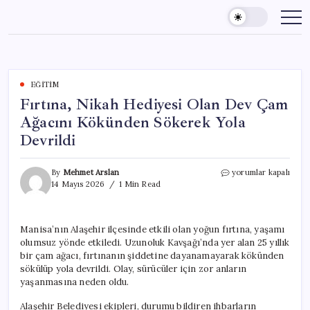
Skip
to
content
EĞITIM
Fırtına, Nikah Hediyesi Olan Dev Çam
Ağacını Kökünden Sökerek Yola
Devrildi
Fırtına,
By
Mehmet Arslan
yorumlar kapalı
Nikah
14 Mayıs 2026
1 Min Read
Hediyesi
Olan
Dev
Manisa’nın Alaşehir ilçesinde etkili olan yoğun fırtına, yaşamı
Çam
olumsuz yönde etkiledi. Uzunoluk Kavşağı’nda yer alan 25 yıllık
Ağacını
Kökünden
bir çam ağacı, fırtınanın şiddetine dayanamayarak kökünden
Sökerek
sökülüp yola devrildi. Olay, sürücüler için zor anların
Yola
yaşanmasına neden oldu.
Devrildi
için
Alaşehir Belediyesi ekipleri, durumu bildiren ihbarların