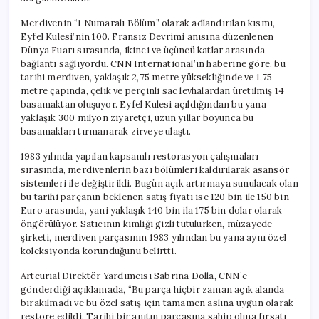
Oldu
için
Merdivenin “1 Numaralı Bölüm” olarak adlandırılan kısmı,
Eyfel Kulesi’nin 100. Fransız Devrimi anısına düzenlenen
Dünya Fuarı sırasında, ikinci ve üçüncü katlar arasında
bağlantı sağlıyordu. CNN International’ın haberine göre, bu
tarihi merdiven, yaklaşık 2,75 metre yüksekliğinde ve 1,75
metre çapında, çelik ve perçinli sac levhalardan üretilmiş 14
basamaktan oluşuyor. Eyfel Kulesi açıldığından bu yana
yaklaşık 300 milyon ziyaretçi, uzun yıllar boyunca bu
basamakları tırmanarak zirveye ulaştı.
1983 yılında yapılan kapsamlı restorasyon çalışmaları
sırasında, merdivenlerin bazı bölümleri kaldırılarak asansör
sistemleri ile değiştirildi. Bugün açık artırmaya sunulacak olan
bu tarihi parçanın beklenen satış fiyatı ise 120 bin ile 150 bin
Euro arasında, yani yaklaşık 140 bin ila 175 bin dolar olarak
öngörülüyor. Satıcının kimliği gizli tutulurken, müzayede
şirketi, merdiven parçasının 1983 yılından bu yana aynı özel
koleksiyonda korunduğunu belirtti.
Artcurial Direktör Yardımcısı Sabrina Dolla, CNN’e
gönderdiği açıklamada, “Bu parça hiçbir zaman açık alanda
bırakılmadı ve bu özel satış için tamamen aslına uygun olarak
restore edildi. Tarihi bir anıtın parçasına sahip olma fırsatı