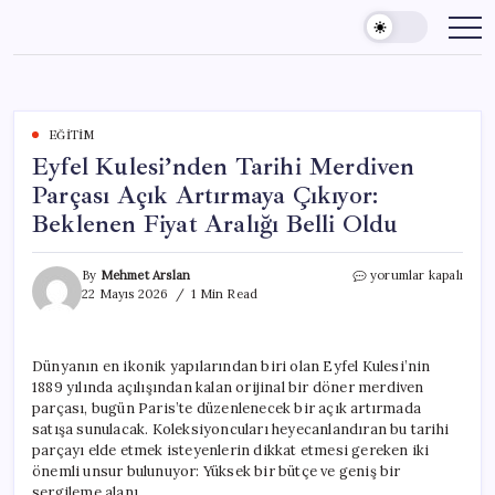
Skip
to
content
EĞITIM
Eyfel Kulesi’nden Tarihi Merdiven
Parçası Açık Artırmaya Çıkıyor:
Beklenen Fiyat Aralığı Belli Oldu
Eyfel
By
Mehmet Arslan
yorumlar kapalı
Kulesi’nden
22 Mayıs 2026
1 Min Read
Tarihi
Merdiven
Parçası
Dünyanın en ikonik yapılarından biri olan Eyfel Kulesi’nin
Açık
1889 yılında açılışından kalan orijinal bir döner merdiven
Artırmaya
Çıkıyor:
parçası, bugün Paris’te düzenlenecek bir açık artırmada
Beklenen
satışa sunulacak. Koleksiyoncuları heyecanlandıran bu tarihi
Fiyat
parçayı elde etmek isteyenlerin dikkat etmesi gereken iki
Aralığı
önemli unsur bulunuyor: Yüksek bir bütçe ve geniş bir
Belli
sergileme alanı.