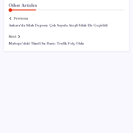
Other Articles
Previous
Ankara’da Silah Deposu: Çok Sayıda Ateşli Silah Ele Geçirildi
Next
Maltepe’deki Tüneli Su Bastı: Trafik Felç Oldu
SON YAZILAR
2026 ALES/2 ne zaman açıklanacak? 2026 ALES 2
sınav sonuçları tarihi…