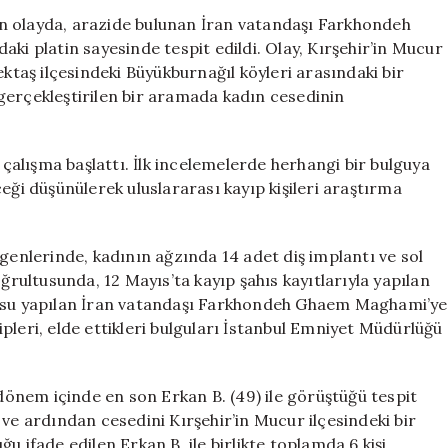
ile
n olayda, arazide bulunan İran vatandaşı Farkhondeh
Tespit
ki platin sayesinde tespit edildi. Olay, Kırşehir’in Mucur
Edilen
ektaş ilçesindeki Büyükburnağıl köyleri arasındaki bir
İran
gerçekleştirilen bir aramada kadın cesedinin
Uyruklu
Kadının
Kimliği
a çalışma başlattı. İlk incelemelerde herhangi bir bulguya
Belirlendi
eği düşünülerek uluslararası kayıp kişileri araştırma
için
tgenlerinde, kadının ağzında 14 adet diş implantı ve sol
oğrultusunda, 12 Mayıs’ta kayıp şahıs kayıtlarıyla yapılan
rusu yapılan İran vatandaşı Farkhondeh Ghaem Maghami’ye
pleri, elde ettikleri bulguları İstanbul Emniyet Müdürlüğü
önem içinde en son Erkan B. (49) ile görüştüğü tespit
 ve ardından cesedini Kırşehir’in Mucur ilçesindeki bir
uğu ifade edilen Erkan B. ile birlikte toplamda 6 kişi