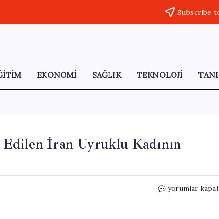
Subscribe t
ĞİTİM
EKONOMİ
SAĞLIK
TEKNOLOJİ
TANI
it Edilen İran Uyruklu Kadının
Diş
yorumlar kapal
İmplantı
ve
Platin