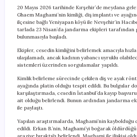
20 Mayıs 2026 tarihinde Kırşehir’de meydana gele
Ghaem Maghami’nin kimliği, diş implantı ve ayağında
ilçesine bağlı Yeniyapan köyü ile Nevşehir’in Hacıb
tarlada 23 Nisan’da jandarma ekipleri tarafından 
bulunmasıyla başladı.
Ekipler, cesedin kimliğini belirlemek amacıyla hızl
ulaşılamadı, ancak kadının yabancı uyruklu olabilec
sistemleri üzerinden sorgulamalar yapıldı.
Kimlik belirleme sürecinde çekilen diş ve ayak rön
ayağında platin olduğu tespit edildi. Bu bulgular d
karşılaştırmada, cesedin İstanbul’da kayıp başvu
ait olduğu belirlendi. Bunun ardından jandarma eki
ile paylaştı.
Yapılan araştırmalarda, Maghami’nin kaybolduğu d
edildi. Erkan B.’nin, Maghami’yi boğarak öldürdüğü
araziye bıraktığı belirlendi. Maghami ile ilişkisi old