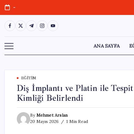
Skip
-
to
content
https://www.facebook.com/
https://twitter.com/
https://t.me/
https://www.instagram.com/
https://youtube.com/
ANA SAYFA
E
EĞITIM
Diş İmplantı ve Platin ile Tesp
Kimliği Belirlendi
By
Mehmet Arslan
20 Mayıs 2026
1 Min Read