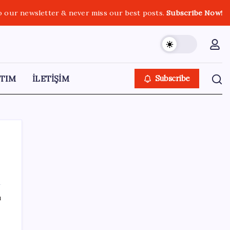
o our newsletter & never miss our best posts.
Subscribe Now!
TIM
İLETİŞİM
Subscribe
SON YAZILAR
ı
Sürekli maddi sorun yaşayan insanların
beyni daha çabuk yaşlanabiliyor: ‘Beyin de