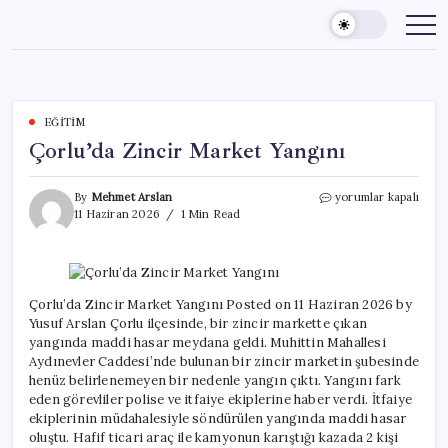
Skip
to
content
EĞITIM
Çorlu’da Zincir Market Yangını
Çorlu’da
By
Mehmet Arslan
yorumlar kapalı
Zincir
11 Haziran 2026
1 Min Read
Market
Yangını
için
Çorlu’da Zincir Market Yangını Posted on 11 Haziran 2026 by
Yusuf Arslan Çorlu ilçesinde, bir zincir markette çıkan
yangında maddi hasar meydana geldi. Muhittin Mahallesi
Aydınevler Caddesi’nde bulunan bir zincir marketin şubesinde
henüz belirlenemeyen bir nedenle yangın çıktı. Yangını fark
eden görevliler polise ve itfaiye ekiplerine haber verdi. İtfaiye
ekiplerinin müdahalesiyle söndürülen yangında maddi hasar
oluştu. Hafif ticari araç ile kamyonun karıştığı kazada 2 kişi