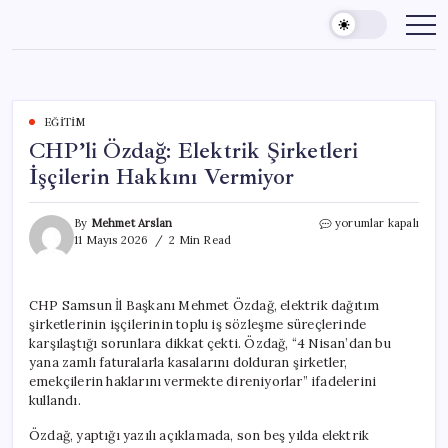
Skip
to
content
EĞITIM
CHP’li Özdağ: Elektrik Şirketleri
İşçilerin Hakkını Vermiyor
CHP’li
By
Mehmet Arslan
yorumlar kapalı
Özdağ:
11 Mayıs 2026
2 Min Read
Elektrik
Şirketleri
İşçilerin
CHP Samsun İl Başkanı Mehmet Özdağ, elektrik dağıtım
Hakkını
şirketlerinin işçilerinin toplu iş sözleşme süreçlerinde
Vermiyor
için
karşılaştığı sorunlara dikkat çekti. Özdağ, “4 Nisan’dan bu
yana zamlı faturalarla kasalarını dolduran şirketler,
emekçilerin haklarını vermekte direniyorlar” ifadelerini
kullandı.
Özdağ, yaptığı yazılı açıklamada, son beş yılda elektrik