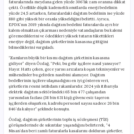
faturalarında meydana gelen yüzde 306’lık zam oranına dikkat
çekti. Özellikle düşük kademeli konutlarda enerji bedelinin
yüzde 24,5 artarken, faturalardaki dağıtım bedelinin ise yüzde
880 gibi yüksek bir oranla yükseldiğini belirtti. Ayrıca,
EPDK’nın 2019 yılında dağıtım bedelini faturalarda ayrı bir
kalem olmaktan çıkarması nedeniyle vatandaşların bu kalemi
göremediklerini ve ödedikleri yüksek tutarın tükettikleri
enerjiye değil, dağıtım şirketlerinin kasasına gittiğini
bilmediklerini vurguladı.
“Zamların büyük bir kısmı dağıtım şirketinin kasasına
gidiyor” diyen Özdağ, “Peki, bu gelir işçilere nasıl yansıyor?
Hayır. Hattı çeken, gece yarısı arızalara koşan teknisyenler ve
mühendisler bu gelirden nasibini alamıyor. Dağıtım
bedellerinin işçilere ulaşmadığını en iyi gösteren veri,
şirketlerin resmi istihdam rakamlarıdır. 2024 yılı itibarıyla
elektrik dağıtım sektöründeki 65 bin 477 çalışandan
yarısından fazlası (38 bin 631 kişi) güvencesiz taşeron
işçilerden oluşurken, kadrolu personel sayısı sadece 26 bin
846’da kalıyor” şeklinde konuştu.
Özdağ, dağıtım şirketlerinin toplu iş sözleşmesi (TİS)
görüşmelerinde de sıkıntılar yaşandığını belirterek, “4
Nisan’dan beri zamlı faturalarla kasalarını dolduran şirketler,