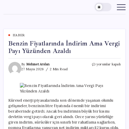
Skip
to
content
HABER
Benzin Fiyatlarında İndirim Ama Vergi
Payı Yüzünden Azaldı
Benzin
By
Mehmet Arslan
yorumlar kapalı
Fiyatlarında
27 Mayıs 2026
2 Min Read
İndirim
Ama
Vergi
Payı
Yüzünden
Azaldı
Küresel enerji piyasalarında son dönemde yaşanan olumlu
için
gelişmeler, benzinin litre fiyatında önemli bir indirimi
beraberinde getirdi. Ancak bu indirimin büyük bir kısmı
devletin vergi payı olarak geri alındı. Gece yarısı yürürlüğe
giren indirim, sürücüler için sınırlı bir rahatlama sağlarken,
pompa fiyatlarına yansıyan net indirim miktarı 82 kuruş oldu.