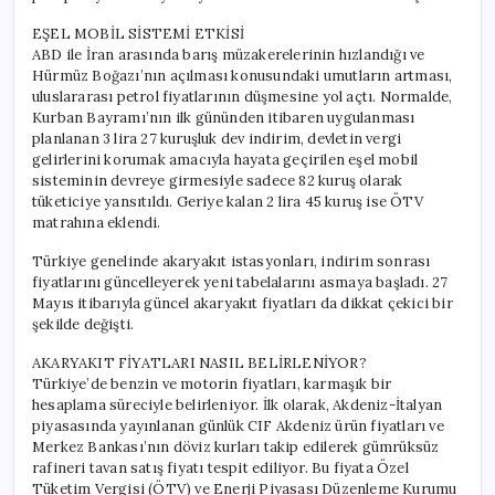
EŞEL MOBİL SİSTEMİ ETKİSİ
ABD ile İran arasında barış müzakerelerinin hızlandığı ve
Hürmüz Boğazı’nın açılması konusundaki umutların artması,
uluslararası petrol fiyatlarının düşmesine yol açtı. Normalde,
Kurban Bayramı’nın ilk gününden itibaren uygulanması
planlanan 3 lira 27 kuruşluk dev indirim, devletin vergi
gelirlerini korumak amacıyla hayata geçirilen eşel mobil
sisteminin devreye girmesiyle sadece 82 kuruş olarak
tüketiciye yansıtıldı. Geriye kalan 2 lira 45 kuruş ise ÖTV
matrahına eklendi.
Türkiye genelinde akaryakıt istasyonları, indirim sonrası
fiyatlarını güncelleyerek yeni tabelalarını asmaya başladı. 27
Mayıs itibarıyla güncel akaryakıt fiyatları da dikkat çekici bir
şekilde değişti.
AKARYAKIT FİYATLARI NASIL BELİRLENİYOR?
Türkiye’de benzin ve motorin fiyatları, karmaşık bir
hesaplama süreciyle belirleniyor. İlk olarak, Akdeniz-İtalyan
piyasasında yayınlanan günlük CIF Akdeniz ürün fiyatları ve
Merkez Bankası’nın döviz kurları takip edilerek gümrüksüz
rafineri tavan satış fiyatı tespit ediliyor. Bu fiyata Özel
Tüketim Vergisi (ÖTV) ve Enerji Piyasası Düzenleme Kurumu