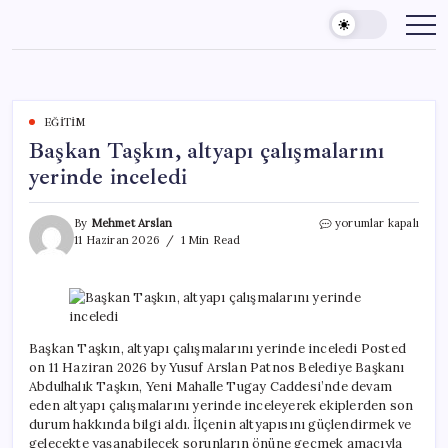
Skip
to
content
EĞITIM
Başkan Taşkın, altyapı çalışmalarını
yerinde inceledi
Başkan
By
Mehmet Arslan
yorumlar kapalı
Taşkın,
11 Haziran 2026
1 Min Read
altyapı
çalışmalarını
yerinde
inceledi
için
Başkan Taşkın, altyapı çalışmalarını yerinde inceledi Posted
on 11 Haziran 2026 by Yusuf Arslan Patnos Belediye Başkanı
Abdulhalık Taşkın, Yeni Mahalle Tugay Caddesi’nde devam
eden altyapı çalışmalarını yerinde inceleyerek ekiplerden son
durum hakkında bilgi aldı. İlçenin altyapısını güçlendirmek ve
gelecekte yaşanabilecek sorunların önüne geçmek amacıyla