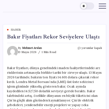
Skip
to
content
HABER
Bakır Fiyatları Rekor Seviyelere Ulaştı
Bakır
By
Mehmet Arslan
yorumlar kapalı
Fiyatları
13 Mayıs 2026
1 Min Read
Rekor
Seviyelere
Ulaştı
Bakır fiyatları, dünya genelindeki maden faaliyetlerindeki arz
için
risklerinin artmasıyla birlikte tarihi bir zirveye ulaştı. 13 Mayıs
2026 tarihinde, bakırın ton fiyatı 14.601 dolara çıkarak rekor
kırdı. Londra Metal Borsası’nda (LME) üst üste sekizinci
işlem gününde yükseliş gösteren bakır, Ocak ayında
kaydedilen 14.527,50 dolarlık seviyeyi geride bıraktı. Bakır
talebindeki artış, özellikle dünyanın en büyük tüketicisi olan
Çin’in güçlü alım gücünden kaynaklanıyor. Çin’de elektrik
şebekeleri, yenilenebilir enerji projeleri ve yapay zeka