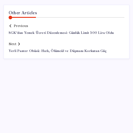
Other Articles
Previous
SGK’dan Yemek Ücreti Düzenlemesi: Günlük Limit 300 Lira Oldu
Next
Yerli Panter Obüsü: Hızlı, Ölümcül ve Düşmanı Korkutan Güç
SON YAZILAR
2026 ALES/2 ne zaman açıklanacak? 2026 ALES 2