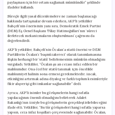
paylaşması için bir ortam sağlamak mümkündür” şeklinde
ifadeler kullandı.
Süreçle ilgili yasal düzenlemelere ne zaman başlanacağı
hakkında tartışmalar devam ederken, AKP’li yetkililer
Bahçeli’nin önerisinin yanı sıra, Demokratik Emek Partisi
(DEM) Eş Genel Başkanı Tülay Hatimoğulları’nın ‘süreci
ilerletecek mekanizmaların oluşturulması’ çağrısını da
değerlendirdi.
AKP’li yetkililer, Bahçeli’nin Öcalan’a statü önerisi ve DEM
Partililerin Öcalan’ı ‘başmüzakereci’ olarak tanımlamasına
ilişkin herhangi bir ‘statü’ belirlemesinin mümkün olmadığını
vurguladı. Yetkililer, “Öcalan şu an cezası infaz edilen bir
mahkumdur. Ona özel bir statü tanımak için öncelikle
mahkumiyet halinin sona ermesi gerekmektedir. Ancak,
etkinliğini artırmak adına diyalog ve farklı toplum kesimleriyle
fikir alışverişi gibi imkanlar sağlanabilir” dedi.
Ayrıca, AKP’li isimler bu görüşmelerin hangi sıfatla
yapılacağının önemli olmadığını belirterek Adalet
Bakanlığı’nın izniyle bu görüşmelerin gerçekleştirilebileceğini
ifade etti. Yetkililer, “Bu tür görüşmeleri hangi sıfatla yaparsa
yapsın, ceza infaz koşulları çerçevesinde sağlanabilir. Öcalan,