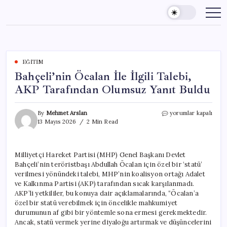
Skip
to
content
EĞITIM
Bahçeli’nin Öcalan İle İlgili Talebi,
AKP Tarafından Olumsuz Yanıt Buldu
Bahçeli’nin
By
Mehmet Arslan
yorumlar kapalı
Öcalan
13 Mayıs 2026
2 Min Read
İle
İlgili
Talebi,
Milliyetçi Hareket Partisi (MHP) Genel Başkanı Devlet
AKP
Bahçeli’nin teröristbaşı Abdullah Öcalan için özel bir ‘statü’
Tarafından
Olumsuz
verilmesi yönündeki talebi, MHP’nin koalisyon ortağı Adalet
Yanıt
ve Kalkınma Partisi (AKP) tarafından sıcak karşılanmadı.
Buldu
AKP’li yetkililer, bu konuya dair açıklamalarında, “Öcalan’a
için
özel bir statü verebilmek için öncelikle mahkumiyet
durumunun af gibi bir yöntemle sona ermesi gerekmektedir.
Ancak, statü vermek yerine diyaloğu artırmak ve düşüncelerini