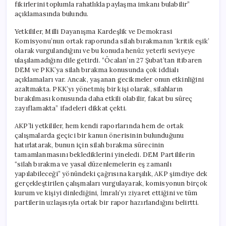
fikirlerini toplumla rahatlıkla paylaşma imkanı bulabilir”
açıklamasında bulundu.
Yetkililer, Milli Dayanışma Kardeşlik ve Demokrasi
Komisyonu’nun ortak raporunda silah bırakmanın ‘kritik eşik’
olarak vurgulandığını ve bu konuda henüz yeterli seviyeye
ulaşılamadığını dile getirdi. “Öcalan’ın 27 Şubat’tan itibaren
DEM ve PKK’ya silah bırakma konusunda çok iddialı
açıklamaları var. Ancak, yaşanan gecikmeler onun etkinliğini
azaltmakta. PKK’yı yönetmiş bir kişi olarak, silahların
bırakılması konusunda daha etkili olabilir, fakat bu süreç
zayıflamakta” ifadeleri dikkat çekti.
AKP’li yetkililer, hem kendi raporlarında hem de ortak
çalışmalarda geçici bir kanun önerisinin bulunduğunu
hatırlatarak, bunun için silah bırakma sürecinin
tamamlanmasını beklediklerini yineledi. DEM Partililerin
“silah bırakma ve yasal düzenlemelerin eş zamanlı
yapılabileceği” yönündeki çağrısına karşılık, AKP şimdiye dek
gerçekleştirilen çalışmaları vurgulayarak, komisyonun birçok
kurum ve kişiyi dinlediğini, İmralı’yı ziyaret ettiğini ve tüm
partilerin uzlaşısıyla ortak bir rapor hazırlandığını belirtti.