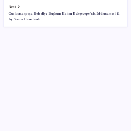
Next
Gaziosmanpaşa Belediye Başkanı Hakan Bahçetepe’nin İddianamesi 11
Ay Sonra Hazırlandı
SON YAZILAR
2026 ALES/2 ne zaman açıklanacak? 2026 ALES 2
sınav sonuçları tarihi…
PS5 için Yeterli RAM Stoğu Var mı?
Vergide yeni dönem başladı: 30 gün içinde
yatırmayana icra gelecek