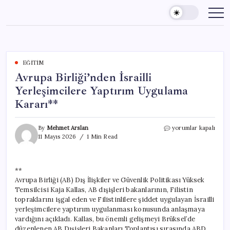
Skip
to
content
EĞITIM
Avrupa Birliği’nden İsrailli
Yerleşimcilere Yaptırım Uygulama
Kararı**
Avrupa
By
Mehmet Arslan
yorumlar kapalı
Birliği’nden
11 Mayıs 2026
1 Min Read
İsrailli
Yerleşimcilere
Yaptırım
**
Uygulama
Avrupa Birliği (AB) Dış İlişkiler ve Güvenlik Politikası Yüksek
Kararı**
için
Temsilcisi Kaja Kallas, AB dışişleri bakanlarının, Filistin
topraklarını işgal eden ve Filistinlilere şiddet uygulayan İsrailli
yerleşimcilere yaptırım uygulanması konusunda anlaşmaya
vardığını açıkladı. Kallas, bu önemli gelişmeyi Brüksel’de
düzenlenen AB Dışişleri Bakanları Toplantısı sırasında ABD