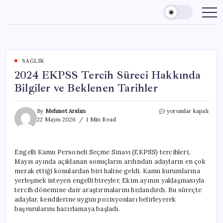
Skip
to
content
SAĞLIK
2024 EKPSS Tercih Süreci Hakkında
Bilgiler ve Beklenen Tarihler
2024
By
Mehmet Arslan
yorumlar kapalı
EKPSS
22 Mayıs 2026
1 Min Read
Tercih
Süreci
Hakkında
Engelli Kamu Personeli Seçme Sınavı (EKPSS) tercihleri,
Bilgiler
Mayıs ayında açıklanan sonuçların ardından adayların en çok
ve
Beklenen
merak ettiği konulardan biri haline geldi. Kamu kurumlarına
Tarihler
yerleşmek isteyen engelli bireyler, Ekim ayının yaklaşmasıyla
için
tercih dönemine dair araştırmalarını hızlandırdı. Bu süreçte
adaylar, kendilerine uygun pozisyonları belirleyerek
başvurularını hazırlamaya başladı.