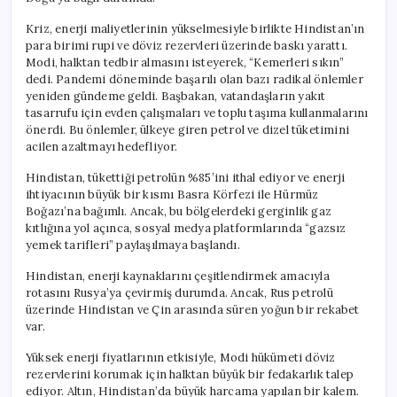
Kriz, enerji maliyetlerinin yükselmesiyle birlikte Hindistan’ın
para birimi rupi ve döviz rezervleri üzerinde baskı yarattı.
Modi, halktan tedbir almasını isteyerek, “Kemerleri sıkın”
dedi. Pandemi döneminde başarılı olan bazı radikal önlemler
yeniden gündeme geldi. Başbakan, vatandaşların yakıt
tasarrufu için evden çalışmaları ve toplu taşıma kullanmalarını
önerdi. Bu önlemler, ülkeye giren petrol ve dizel tüketimini
acilen azaltmayı hedefliyor.
Hindistan, tükettiği petrolün %85’ini ithal ediyor ve enerji
ihtiyacının büyük bir kısmı Basra Körfezi ile Hürmüz
Boğazı’na bağımlı. Ancak, bu bölgelerdeki gerginlik gaz
kıtlığına yol açınca, sosyal medya platformlarında “gazsız
yemek tarifleri” paylaşılmaya başlandı.
Hindistan, enerji kaynaklarını çeşitlendirmek amacıyla
rotasını Rusya’ya çevirmiş durumda. Ancak, Rus petrolü
üzerinde Hindistan ve Çin arasında süren yoğun bir rekabet
var.
Yüksek enerji fiyatlarının etkisiyle, Modi hükümeti döviz
rezervlerini korumak için halktan büyük bir fedakarlık talep
ediyor. Altın, Hindistan’da büyük harcama yapılan bir kalem.