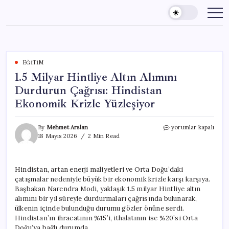
Skip
to
content
EĞITIM
1.5 Milyar Hintliye Altın Alımını
Durdurun Çağrısı: Hindistan
Ekonomik Krizle Yüzleşiyor
1.5
By
Mehmet Arslan
yorumlar kapalı
Milyar
18 Mayıs 2026
2 Min Read
Hintliye
Altın
Alımını
Hindistan, artan enerji maliyetleri ve Orta Doğu’daki
Durdurun
çatışmalar nedeniyle büyük bir ekonomik krizle karşı karşıya.
Çağrısı:
Hindistan
Başbakan Narendra Modi, yaklaşık 1.5 milyar Hintliye altın
Ekonomik
alımını bir yıl süreyle durdurmaları çağrısında bulunarak,
Krizle
ülkenin içinde bulunduğu durumu gözler önüne serdi.
Yüzleşiyor
Hindistan’ın ihracatının %15’i, ithalatının ise %20’si Orta
için
Doğu’ya bağlı durumda.