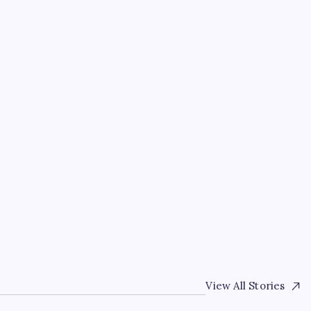
EĞITIM
ava
Türkiye, Suudi Arabist
r
savunma anlaşması imz
By
Mehmet Arslan
7 Ağustos 2026
View All Stories