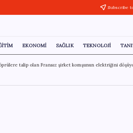
Subscribe t
ĞİTİM
EKONOMİ
SAĞLIK
TEKNOLOJİ
TANI
t komşunun elektriğini döşüyor
7 Ağustos 2026
Fransa’da iş