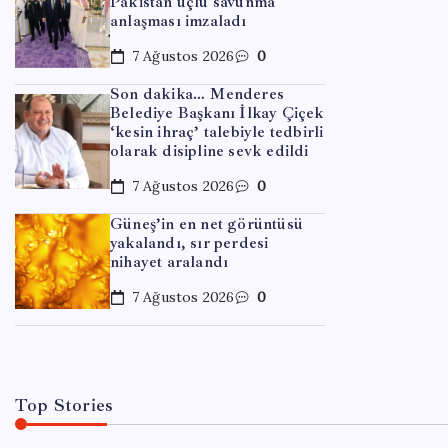
Pakistan üçlü savunma
anlaşması imzaladı
7 Ağustos 2026
0
Son dakika… Menderes
Belediye Başkanı İlkay Çiçek
‘kesin ihraç’ talebiyle tedbirli
olarak disipline sevk edildi
7 Ağustos 2026
0
Güneş’in en net görüntüsü
ASEL
yakalandı, sır perdesi
nihayet aralandı
Savun
7 Ağustos 2026
0
By
Meh
Top Stories