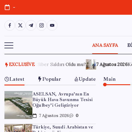
Skip
-
to
content
https://www.facebook.com/
https://twitter.com/
https://t.me/
https://www.instagram.com/
https://youtube.com/
ANA SAYFA
E
ldu mu?
EXCLUSIVE
7 Ağustos 2026
Köprülere talip olan Fransız şirke
Latest
Popular
Update
Main
ASELSAN, Avrupa’nın En
Büyük Hava Savunma Tesisi
Oğulbey’i Geliştiriyor
7 Ağustos 2026
0
Türkiye, Suudi Arabistan ve