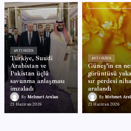
4
STORIES
Türkiye, Suudi
4
STORIES
Arabistan ve
Güneş’in en ne
Pakistan üçlü
görüntüsü yaka
savunma anlaşması
sır perdesi nih
imzaladı
aralandı
By
Mehmet Arslan
By
Mehmet Arsl
23 Haziran 2026
23 Haziran 2026