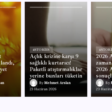
4
STORIES
4
STORI
t
Açlık krizine karşı 9
2026 
landı,
sağlıklı kurtarıcı!
zaman
ayet
Paketli atıştırmalıklar
2026 
yerine bunları tüketin
sonuçl
an
By
Mehmet Arslan
By
23 Haziran 2026
23 Hazir